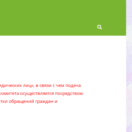
дических лиц», в связи с чем подача
комитета осуществляется посредством
отки обращений граждан и