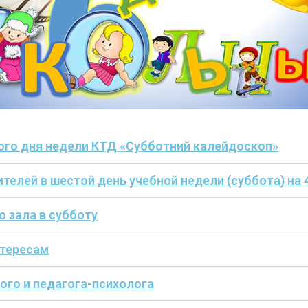
ого дня недели КТД «Субботний калейдоскоп»
елей в шестой день учебной недели (суббота) на 4
 зала в субботу
нтересам
ого и педагога-психолога