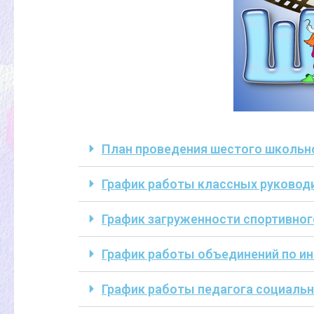
План проведения шестого школьн
График работы классных руководит
График загруженности спортивного
График работы объединений по и
График работы педагога социальн